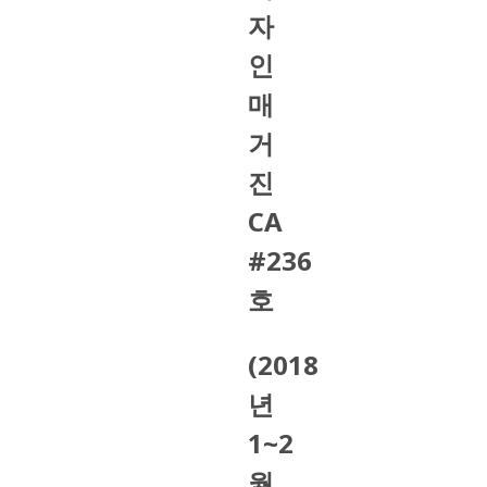
자
인
매
거
진
CA
#236
호
(2018
년
1~2
월