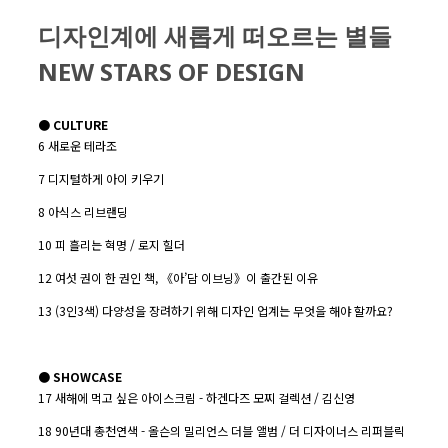
디자인계에 새롭게 떠오르는 별들
NEW STARS OF DESIGN
●
CULTURE
6 새로운 테라조
7 디지털하게 아이 키우기
8 아식스 리브랜딩
10 피 흘리는 혁명 / 로지 힐더
12 여섯 권이 한 권인 책, 《아’담 이브닝》이 출간된 이유
13 (3인3색) 다양성을 장려하기 위해 디자인 업계는 무엇을 해야 할까요?
●
SHOWCASE
17 새해에 먹고 싶은 아이스크림 - 하겐다즈 모찌 걸렉션 / 김신영
18 90년대 총천연색 - 올슨의 밀리언스 더블 앨범 / 더 디자이너스 리퍼블릭