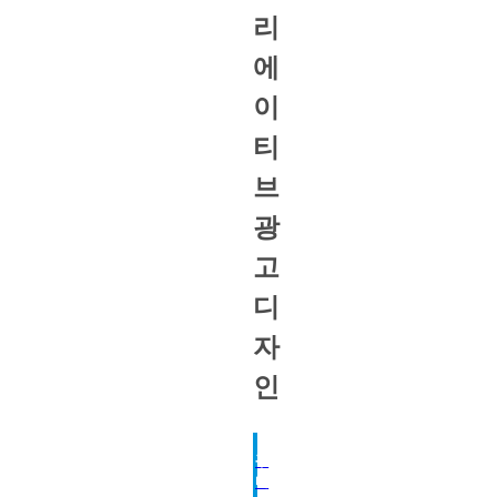
리
에
이
티
브
광
고
디
자
인
구
매