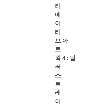
리
에
이
티
브 아
트
웍 4 : 일
러
스
트
레
이