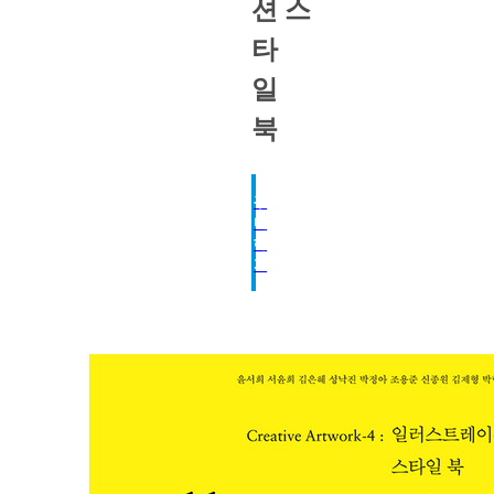
션 스
타
일
북
구
매
하
기