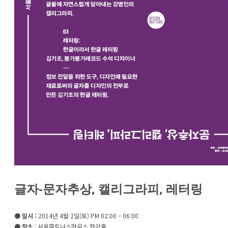
글자-문자추상, 캘리그라피, 레터링
●
일시
:
2014년 4월 2일(토) PM 02:00 – 06:00
● 장소
: 서울파트너스하우스 한강홀