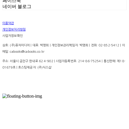
페이스북
네이버 블로그
이용약관
개인정보처리방침
사업자정보확인
상호: (주)퓨처미디어 | 대표: 박영희 | 개인정보관리책임자: 박영희 | 전화: 02-852-5412 | 이
메일: cabooks@cabooks.co.kr
주소: 서울시 금천구 한내로 62 4-902 | 사업자등록번호:
214-86-75254
| 통신판매:
제18-
01679호
| 호스팅제공자: (주)식스샵