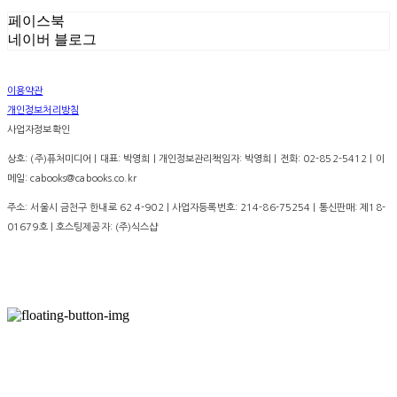
페이스북
네이버 블로그
이용약관
개인정보처리방침
사업자정보확인
상호: (주)퓨처미디어 | 대표: 박영희 | 개인정보관리책임자: 박영희 | 전화: 02-852-5412 | 이
메일: cabooks@cabooks.co.kr
주소: 서울시 금천구 한내로 62 4-902 | 사업자등록번호:
214-86-75254
| 통신판매:
제18-
01679호
| 호스팅제공자: (주)식스샵