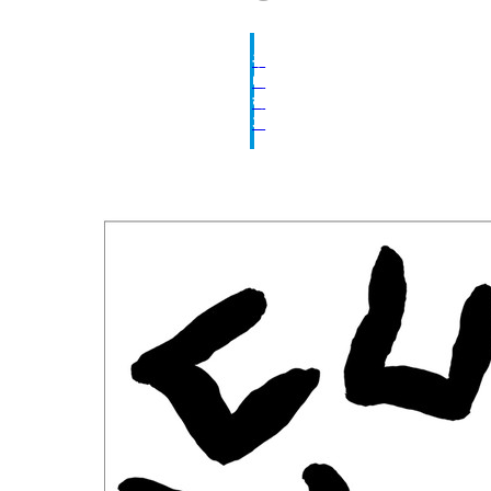
구
매
하
기